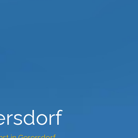
rersdorf
enst in Gerersdorf