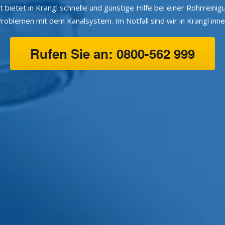
 bietet in Krangl schnelle und günstige Hilfe bei einer Rohrrein
blemen mit dem Kanalsystem. Im Notfall sind wir in Krangl inner
Rufen Sie an: 0800-562 999