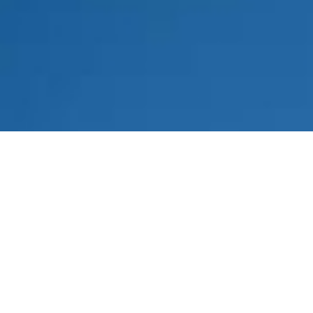
Was kann unser
Installateur in Reitberg bei Saxen
für Sie tun?
Unsere Installateur-Leistungen