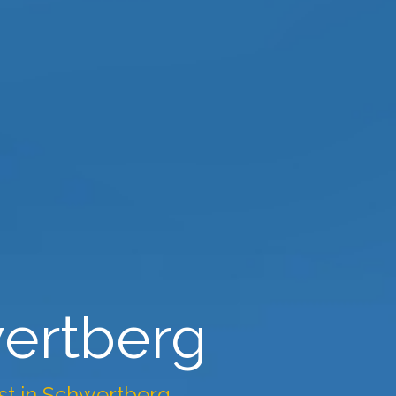
wertberg
enst in Schwertberg